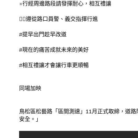
※行經周邊路段請發揮耐心，相互禮讓
👨‍✈️遵從路口員警、義交指揮行進
#提早出門趁早改道
#現在的痛苦成就未來的美好
#相互禮讓才會讓行車更順暢
同場加映
鳥松區松藝路「區間測速」11月正式取締，道路
安全。」