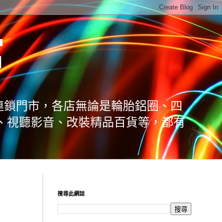
館
連鎖門市，各店無論是輪胎鋁圈、四
、視聽影音、改裝精品百貨等，都有
搜尋此網誌