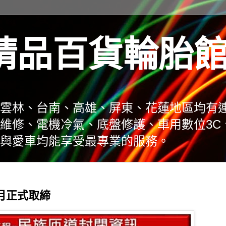
精品百貨輪胎
雲林、台南、高雄、屏東、花蓮地區均有
維修、電機冷氣、底盤修護、車用數位3C
與愛車均能享受最專業的服務。
月正式取締