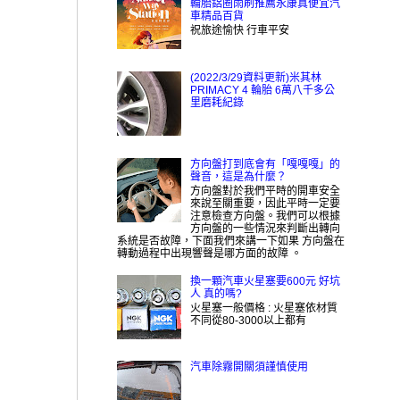
輪胎鋁圈雨刷推薦永康真便宜汽
車精品百貨
祝旅途愉快 行車平安
(2022/3/29資料更新)米其林
PRIMACY 4 輪胎 6萬八千多公
里磨耗紀錄
方向盤打到底會有「嘎嘎嘎」的
聲音，這是為什麼？
方向盤對於我們平時的開車安全
來說至關重要，因此平時一定要
注意檢查方向盤。我們可以根據
方向盤的一些情況來判斷出轉向
系統是否故障，下面我們來講一下如果 方向盤在
轉動過程中出現響聲是哪方面的故障 。
換一顆汽車火星塞要600元 好坑
人 真的嗎?
火星塞一般價格 : 火星塞依材質
不同從80-3000以上都有
汽車除霧開關須謹慎使用