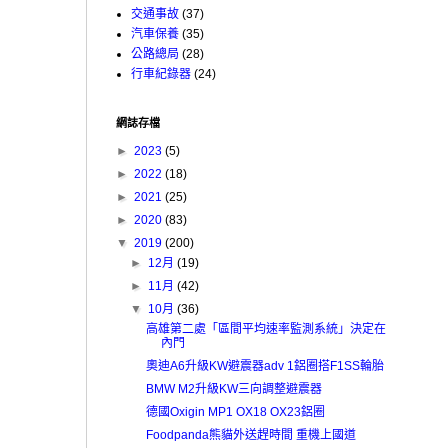
交通事故
(37)
汽車保養
(35)
公路總局
(28)
行車紀錄器
(24)
網誌存檔
►
2023
(5)
►
2022
(18)
►
2021
(25)
►
2020
(83)
▼
2019
(200)
►
12月
(19)
►
11月
(42)
▼
10月
(36)
高雄第二處「區間平均速率監測系統」決定在
內門
奧迪A6升級KW避震器adv 1鋁圈搭F1SS輪胎
BMW M2升級KW三向調整避震器
德國Oxigin MP1 OX18 OX23鋁圈
Foodpanda熊貓外送趕時間 重機上國道