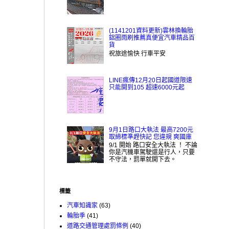
(1141201資料更新)雲林換輪胎
鋁圈雨刷推薦真便宜汽車精品百
貨
祝旅途愉快 行車平安
LINE瘋傳12月20日起國道限速
只能開到105 超速6000元起
9月1日路口大執法 最高7200元
取締標準趕快記 您違規 爽國庫
9/1 開始 路口安全大執法 ！ 不論
你是汽機車駕駛還是行人，只要
不守法，罰單就開下去。
標籤
汽車知識家
(63)
輪胎季
(41)
道路交通管理處罰條例
(40)