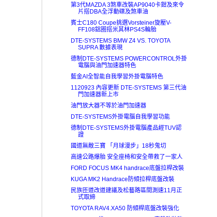
第3代MAZDA 3煞車改裝AP9040卡鉗及來令
片搭DBA全浮動碟及煞車油
賓士C180 Coupe挑選Vorsteiner旋壓V-
FF108鋁圈搭米其林PS4S輪胎
DTE-SYSTEMS BMW Z4 VS. TOYOTA
SUPRA 數據表現
德制DTE-SYSTEMS POWERCONTROL外掛
電腦與油門加速器特色
藍金AI全智能自我學習外掛電腦特色
1120923 內容更新 DTE-SYSTEMS 第三代油
門加速器新上市
油門放大器不等於油門加速器
DTE-SYSTEMS外掛電腦自我學習功能
德制DTE-SYSTEMS外掛電腦產品經TUV認
證
國道無敵三寶 「月球漫步」18秒鬼切
高速公路爆胎 安全座椅和安全帶救了一家人
FORD FOCUS MK4 handrace底盤拉桿改裝
KUGA MK2 Handrace防傾拉桿底盤改裝
民族匝道改道建議及松藝路區間測速11月正
式取締
TOYOTA RAV4.XA50 防傾桿底盤改裝強化