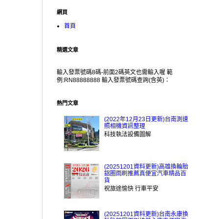
網頁
首頁
精選文章
輸入發票號碼8碼-前面2碼英文也需輸入喔 範
例:RN88888888 輸入發票號碼查詢(含英)：
熱門文章
(2022年12月23日更新)台南測速
照相機資訊整理
科技執法設備圖解
(20251201資料更新)高雄換輪胎
鋁圈雨刷推薦真便宜汽車精品百
貨
祝旅途愉快 行車平安
(20251201資料更新)台南永康換