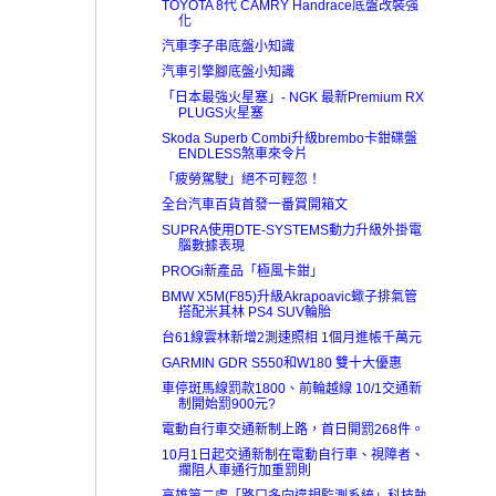
TOYOTA 8代 CAMRY Handrace底盤改裝強
化
汽車李子串底盤小知識
汽車引擎腳底盤小知識
「日本最強火星塞」- NGK 最新Premium RX
PLUGS火星塞
Skoda Superb Combi升級brembo卡鉗碟盤
ENDLESS煞車來令片
「疲勞駕駛」絕不可輕忽！
全台汽車百貨首發一番賞開箱文
SUPRA使用DTE-SYSTEMS動力升級外掛電
腦數據表現
PROGi新產品「極風卡鉗」
BMW X5M(F85)升級Akrapoavic蠍子排氣管
搭配米其林 PS4 SUV輪胎
台61線雲林新增2測速照相 1個月進帳千萬元
GARMIN GDR S550和W180 雙十大優惠
車停斑馬線罰款1800、前輪越線 10/1交通新
制開始罰900元?
電動自行車交通新制上路，首日開罰268件。
10月1日起交通新制在電動自行車、視障者、
攔阻人車通行加重罰則