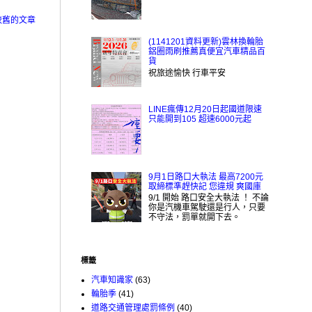
較舊的文章
(1141201資料更新)雲林換輪胎
鋁圈雨刷推薦真便宜汽車精品百
貨
祝旅途愉快 行車平安
LINE瘋傳12月20日起國道限速
只能開到105 超速6000元起
9月1日路口大執法 最高7200元
取締標準趕快記 您違規 爽國庫
9/1 開始 路口安全大執法 ！ 不論
你是汽機車駕駛還是行人，只要
不守法，罰單就開下去。
標籤
汽車知識家
(63)
輪胎季
(41)
道路交通管理處罰條例
(40)