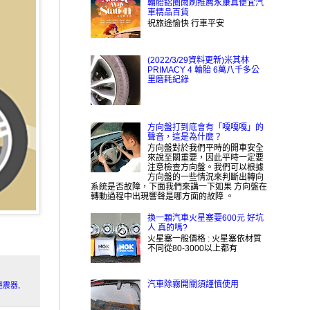
輪胎鋁圈雨刷推薦永康真便宜汽
車精品百貨
祝旅途愉快 行車平安
(2022/3/29資料更新)米其林
PRIMACY 4 輪胎 6萬八千多公
里磨耗紀錄
方向盤打到底會有「嘎嘎嘎」的
聲音，這是為什麼？
方向盤對於我們平時的開車安全
來說至關重要，因此平時一定要
注意檢查方向盤。我們可以根據
方向盤的一些情況來判斷出轉向
系統是否故障，下面我們來講一下如果 方向盤在
轉動過程中出現響聲是哪方面的故障 。
換一顆汽車火星塞要600元 好坑
人 真的嗎?
火星塞一般價格 : 火星塞依材質
不同從80-3000以上都有
汽車除霧開關須謹慎使用
插避震器
,