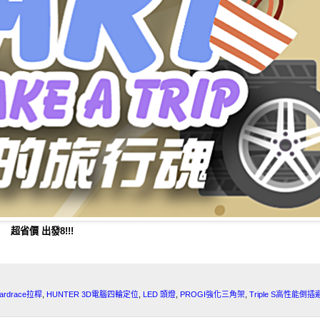
超省價 出發8!!!
ardrace拉桿
,
HUNTER 3D電腦四輪定位
,
LED 頭燈
,
PROGI強化三角架
,
Triple S高性能倒