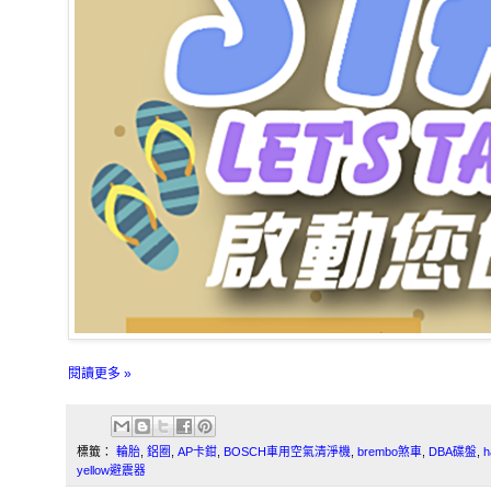
閱讀更多 »
標籤：
輪胎
,
鋁圈
,
AP卡鉗
,
BOSCH車用空氣清淨機
,
brembo煞車
,
DBA碟盤
,
h
yellow避震器