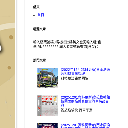
網頁
首頁
精選文章
輸入發票號碼8碼-前面2碼英文也需輸入喔 範
例:RN88888888 輸入發票號碼查詢(含英)：
熱門文章
(2022年12月23日更新)台南測速
照相機資訊整理
科技執法設備圖解
(20251201資料更新)高雄換輪胎
鋁圈雨刷推薦真便宜汽車精品百
貨
祝旅途愉快 行車平安
(20251201資料更新)台南永康換