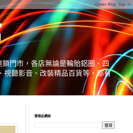
館
連鎖門市，各店無論是輪胎鋁圈、四
、視聽影音、改裝精品百貨等，都有
搜尋此網誌