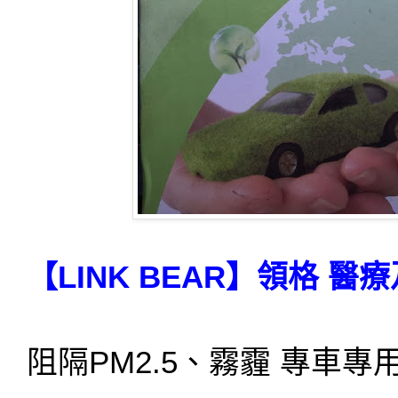
【LINK BEAR】領格 
阻隔PM2.5、霧霾 專車專