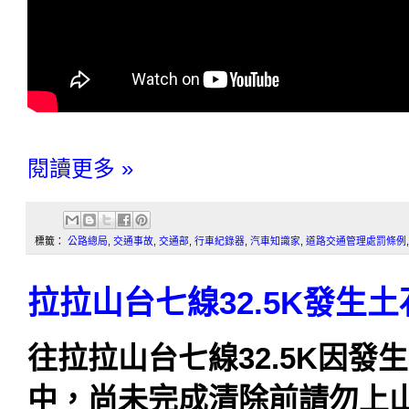
閱讀更多 »
標籤：
公路總局
,
交通事故
,
交通部
,
行車紀錄器
,
汽車知識家
,
道路交通管理處罰條例
拉拉山台七線32.5K發生
往拉拉山台七線32.5K因
中，尚未完成清除前請勿上