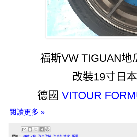
福斯VW TIGUAN地瓜 
改裝19寸日本
德國
VITOUR FOR
閱讀更多 »
標籤：
四輪定位
,
汽車改裝
,
汽車知識家
,
鋁圈