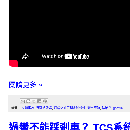
閱讀更多 »
標籤：
交通事故
,
行車紀錄器
,
道路交通管理處罰條例
,
衛星導航
,
輪胎季
,
garmin
過彎不能踩剎車？ TCS系