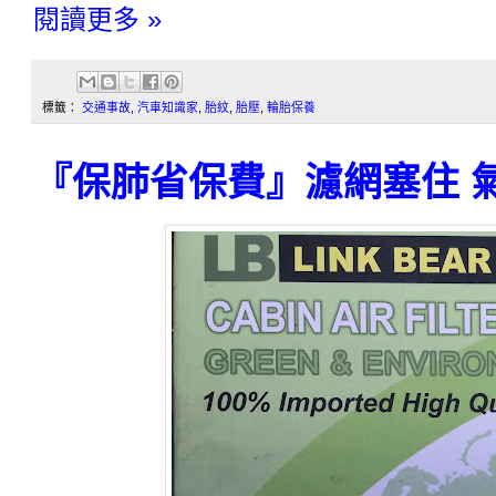
閱讀更多 »
標籤：
交通事故
,
汽車知識家
,
胎紋
,
胎壓
,
輪胎保養
『保肺省保費』濾網塞住 