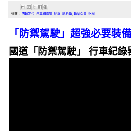
標籤：
四輪定位
,
汽車知識家
,
胎壓
,
輪胎季
,
輪胎保養
,
鋁圈
「防禦駕駛」超強必要裝
國道「防禦駕駛」 行車紀錄