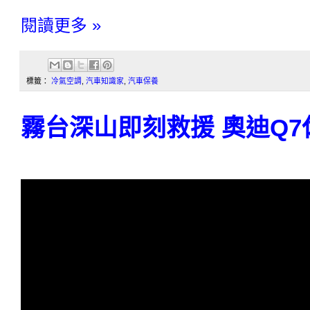
閱讀更多 »
標籤：
冷氣空調
,
汽車知識家
,
汽車保養
霧台深山即刻救援 奧迪Q