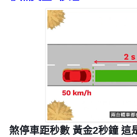
煞停車距
秒數
黃金2秒鐘 這