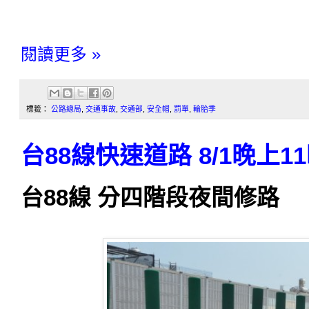
閱讀更多 »
標籤：
公路總局
,
交通事故
,
交通部
,
安全帽
,
罰單
,
輪胎季
台88線快速道路 8/1晚上1
台88線 分四階段夜間修路