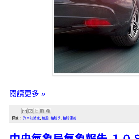
閱讀更多 »
標籤：
汽車知識家
,
輪胎
,
輪胎季
,
輪胎保養