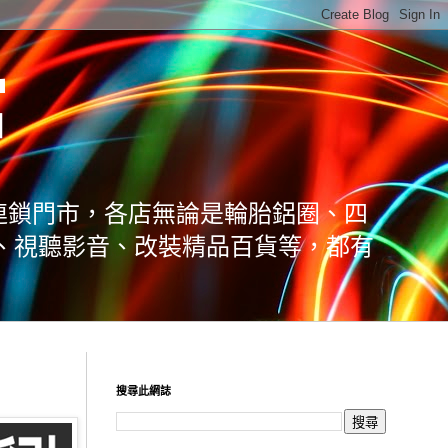
館
連鎖門市，各店無論是輪胎鋁圈、四
、視聽影音、改裝精品百貨等，都有
搜尋此網誌