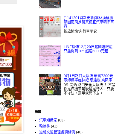
(1141201資料更新)雲林換輪胎
鋁圈雨刷推薦真便宜汽車精品百
貨
祝旅途愉快 行車平安
LINE瘋傳12月20日起國道限速
只能開到105 超速6000元起
9月1日路口大執法 最高7200元
取締標準趕快記 您違規 爽國庫
9/1 開始 路口安全大執法 ！ 不論
你是汽機車駕駛還是行人，只要
不守法，罰單就開下去。
標籤
汽車知識家
(63)
輪胎季
(41)
道路交通管理處罰條例
(40)