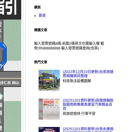
網頁
首頁
精選文章
輸入發票號碼8碼-前面2碼英文也需輸入喔 範
例:RN88888888 輸入發票號碼查詢(含英)：
熱門文章
(2022年12月23日更新)台南測速
照相機資訊整理
科技執法設備圖解
(20251201資料更新)高雄換輪胎
鋁圈雨刷推薦真便宜汽車精品百
貨
祝旅途愉快 行車平安
(20251201資料更新)台南永康換