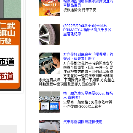
輪胎鋁圈雨刷推薦永康真便宜汽
車精品百貨
祝旅途愉快 行車平安
(2022/3/29資料更新)米其林
PRIMACY 4 輪胎 6萬八千多公
里磨耗紀錄
方向盤打到底會有「嘎嘎嘎」的
聲音，這是為什麼？
方向盤對於我們平時的開車安全
來說至關重要，因此平時一定要
注意檢查方向盤。我們可以根據
方向盤的一些情況來判斷出轉向
系統是否故障，下面我們來講一下如果 方向盤在
轉動過程中出現響聲是哪方面的故障 。
換一顆汽車火星塞要600元 好坑
人 真的嗎?
火星塞一般價格 : 火星塞依材質
不同從80-3000以上都有
汽車除霧開關須謹慎使用