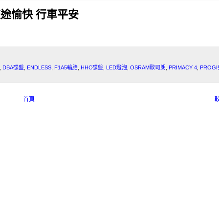
途愉快 行車平安
,
DBA碟盤
,
ENDLESS
,
F1A5輪胎
,
HHC碟盤
,
LED燈泡
,
OSRAM歐司朗
,
PRIMACY 4
,
PROG
首頁