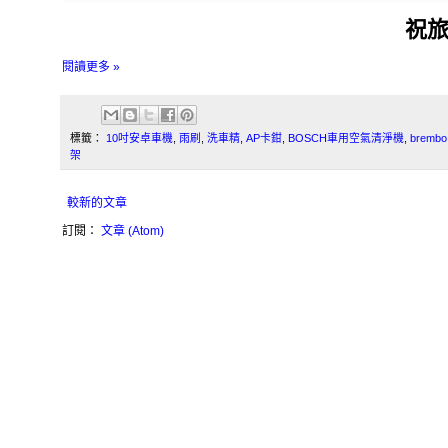
祝旅
閱讀更多 »
標籤：
10吋安卓車機
,
雨刷
,
洗車精
,
AP卡鉗
,
BOSCH車用空氣清淨機
,
brembo
架
較新的文章
訂閱：
文章 (Atom)