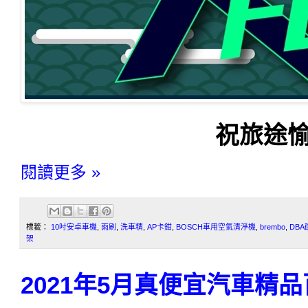
祝旅途愉
閱讀更多 »
標籤：
10吋安卓車機
,
雨刷
,
洗車精
,
AP卡鉗
,
BOSCH車用空氣清淨機
,
brembo
,
DBA
架
2021年5月真便宜汽車精