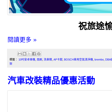
祝旅途愉
閱讀更多 »
標籤：
10吋安卓車機
,
雨刷
,
洗車精
,
AP卡鉗
,
BOSCH車用空氣清淨機
,
brembo
,
DBA
架
汽車改裝精品優惠活動