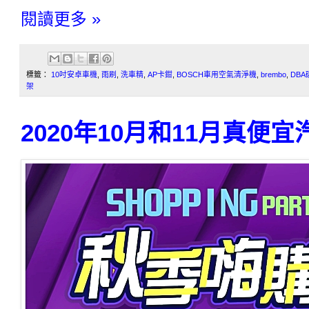
閱讀更多 »
標籤：
10吋安卓車機
,
雨刷
,
洗車精
,
AP卡鉗
,
BOSCH車用空氣清淨機
,
brembo
,
DBA
架
2020年10月和11月真