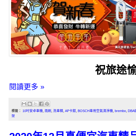
祝旅途愉
閱讀更多 »
標籤：
10吋安卓車機
,
雨刷
,
洗車精
,
AP卡鉗
,
BOSCH車用空氣清淨機
,
brembo
,
DBA
架