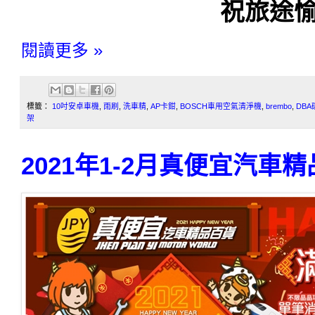
祝旅途愉
閱讀更多 »
標籤：
10吋安卓車機
,
雨刷
,
洗車精
,
AP卡鉗
,
BOSCH車用空氣清淨機
,
brembo
,
DBA
架
2021年1-2月真便宜汽車