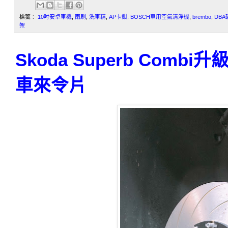
標籤：
10吋安卓車機
,
雨刷
,
洗車精
,
AP卡鉗
,
BOSCH車用空氣清淨機
,
brembo
,
DBA
架
Skoda Superb Comb
車來令片