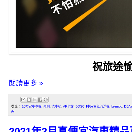
祝旅途愉
閱讀更多 »
標籤：
10吋安卓車機
,
雨刷
,
洗車精
,
AP卡鉗
,
BOSCH車用空氣清淨機
,
brembo
,
DBA
架
2021年3月真便宜汽車精