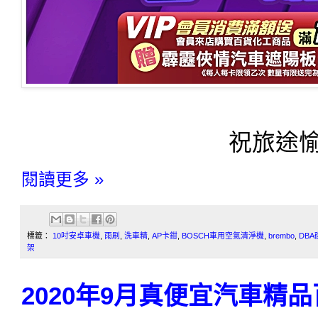
祝
旅途愉
閱讀更多 »
標籤：
10吋安卓車機
,
雨刷
,
洗車精
,
AP卡鉗
,
BOSCH車用空氣清淨機
,
brembo
,
DBA
架
2020年9月真便宜汽車精