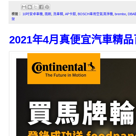
標籤：
10吋安卓車機
,
雨刷
,
洗車精
,
AP卡鉗
,
BOSCH車用空氣清淨機
,
brembo
,
DBA
架
2021年4月真便宜汽車精