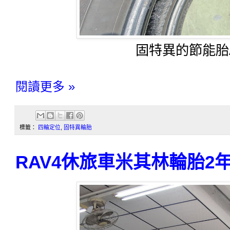
固特異的節能胎Assu
閱讀更多 »
標籤：
四輪定位
,
固特異輪胎
RAV4休旅車米其林輪胎2