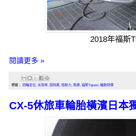
2018年福斯T
閱讀更多 »
標籤：
四輪定位
,
米其林
,
固特異
,
倍耐力
,
馬牌
,
福斯Tiguan
,
輪胎特價
CX-5休旅車輪胎橫濱日