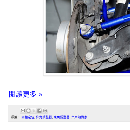
閱讀更多 »
標籤：
四輪定位
,
仰角調整器
,
束角調整器
,
汽車知識家