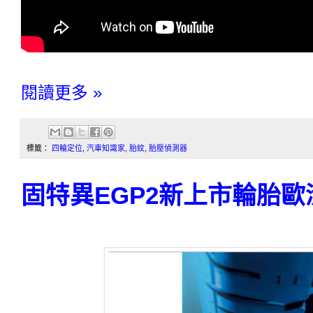
閱讀更多 »
標籤：
四輪定位
,
汽車知識家
,
胎紋
,
胎壓偵測器
固特異EGP2新上市輪胎歐