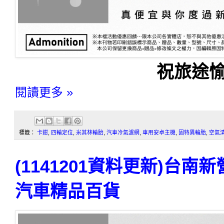
祝旅途愉
閱讀更多 »
標籤：
卡鉗
,
四輪定位
,
米其林輪胎
,
汽車冷氣濾網
,
車用安卓主機
,
固特異輪胎
,
空氣
(1141201資料更新)台
汽車精品百貨