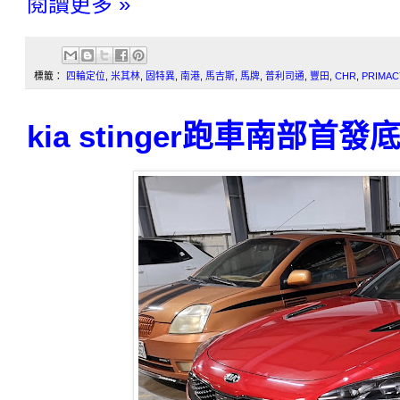
閱讀更多 »
標籤：
四輪定位
,
米其林
,
固特異
,
南港
,
馬吉斯
,
馬牌
,
普利司通
,
豐田
,
CHR
,
PRIMAC
kia stinger跑車南部首