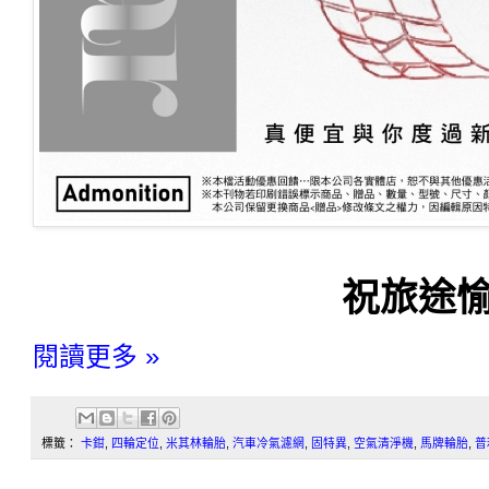
祝旅途愉
閱讀更多 »
標籤：
卡鉗
,
四輪定位
,
米其林輪胎
,
汽車冷氣濾網
,
固特異
,
空氣清淨機
,
馬牌輪胎
,
普