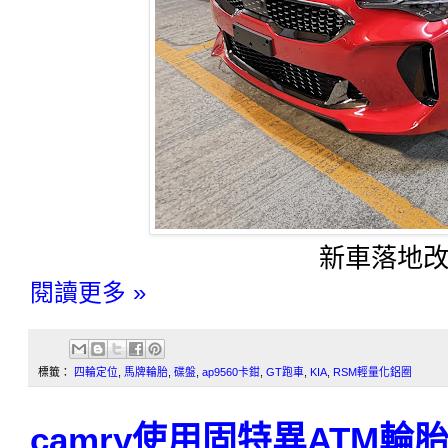
新車落地
閱讀更多 »
標籤：
四輪定位
,
馬牌輪胎
,
碟盤
,
ap9560卡鉗
,
GT跑車
,
KIA
,
RSM輕量化鋁圈
camry使用固特異ATM