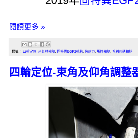
2019年
固特異EGP
閱讀更多 »
標籤：
四輪定位
,
米其林輪胎
,
固特異EGP2輪胎
,
倍耐力
,
馬牌輪胎
,
普利司通輪胎
四輪定位-束角及仰角調整