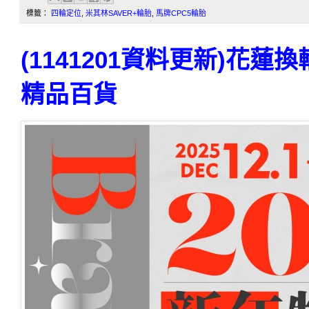
標籤：
四輪定位
,
米其林SAVER+輪胎
,
馬牌CPC5輪胎
(1141201資料更新)花
精品百貨