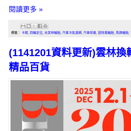
閱讀更多 »
標籤：
卡鉗
,
四輪定位
,
米其林輪胎
,
汽車冷氣濾網
,
汽車保養
,
固特異輪胎
,
馬牌輪胎
,
(1141201資料更新)雲
精品百貨