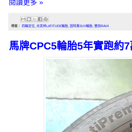
閱讀更多 »
標籤：
四輪定位
,
米其林LATITUDE輪胎
,
固特異SUV輪胎
,
豐田RAV4
馬牌CPC5輪胎5年實跑約