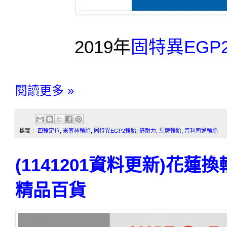
2019年
固特異EGP
閱讀更多 »
標籤：
四輪定位
,
米其林輪胎
,
固特異EGP2輪胎
,
倍耐力
,
馬牌輪胎
,
普利司通輪胎
(1141201資料更新)花
精品百貨