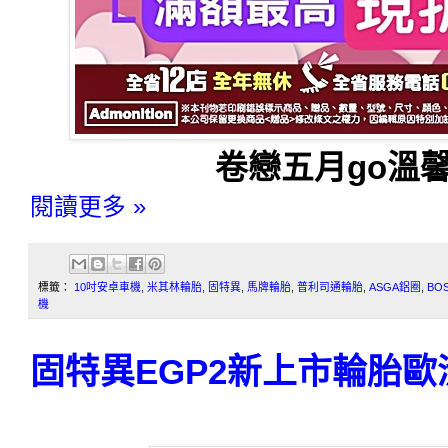
卷戀五月go溫馨
閱讀更多 »
標籤：
10吋安卓車機
,
米其林輪胎
,
固特異
,
馬牌輪胎
,
普利司通輪胎
,
ASGA鋁圈
,
BO
機
固特異EGP2新上市輪胎歐