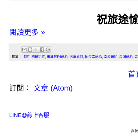
祝旅途愉
閱讀更多 »
標籤：
卡鉗
,
四輪定位
,
米其林P4輪胎
,
汽車底盤
,
固特異輪胎
,
南港輪胎
,
馬牌輪胎
,
普
首
訂閱：
文章 (Atom)
LINE@線上客服
真便