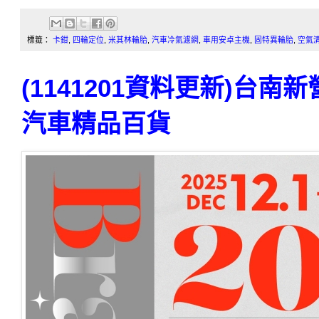
標籤：
卡鉗
,
四輪定位
,
米其林輪胎
,
汽車冷氣濾網
,
車用安卓主機
,
固特異輪胎
,
空氣
(1141201資料更新)台
汽車精品百貨