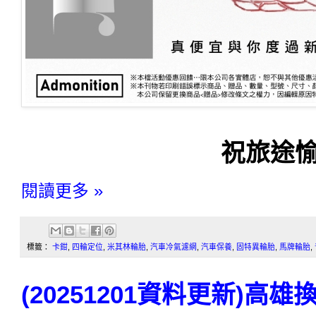
祝旅途愉
閱讀更多 »
標籤：
卡鉗
,
四輪定位
,
米其林輪胎
,
汽車冷氣濾網
,
汽車保養
,
固特異輪胎
,
馬牌輪胎
,
(20251201資料更新)