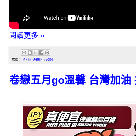
閱讀更多 »
標籤：
普利司通輪胎
,
re004
卷戀五月go溫馨 台灣加油