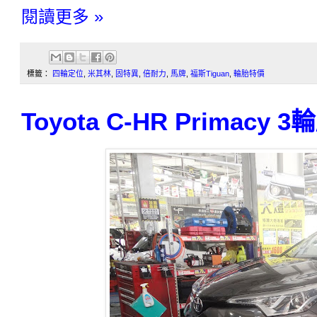
閱讀更多 »
標籤：
四輪定位
,
米其林
,
固特異
,
倍耐力
,
馬牌
,
福斯Tiguan
,
輪胎特價
Toyota C-HR Primac