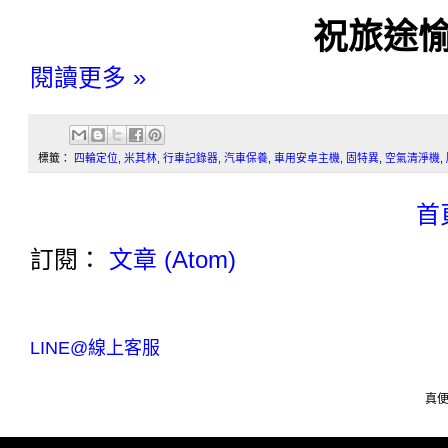
祝旅途愉
閱讀更多 »
標籤：
四輪定位
,
米其林
,
行車記錄器
,
汽車保養
,
車用安卓主機
,
固特異
,
空氣清淨機
,
首
訂閱：
文章 (Atom)
LINE@線上客服
真便