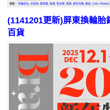
標籤：
四輪定位
,
米其林
,
固特異
,
南港
,
馬吉斯
,
馬牌
,
普利司通
,
豐田
,
CHR
,
PRIMAC
(1141201更新)屏東換
百貨