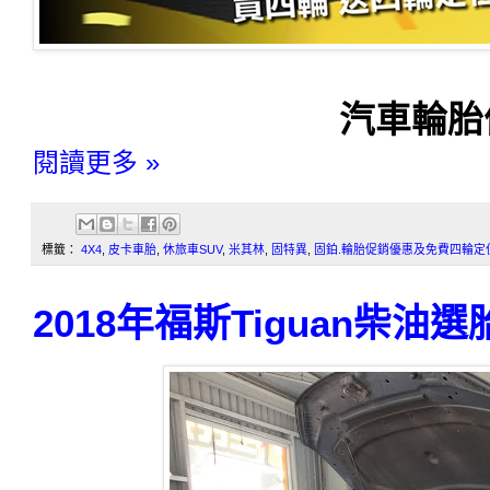
汽車輪胎
閱讀更多 »
標籤：
4X4
,
皮卡車胎
,
休旅車SUV
,
米其林
,
固特異
,
固鉑.輪胎促銷優惠及免費四輪定
2018年福斯Tiguan柴油