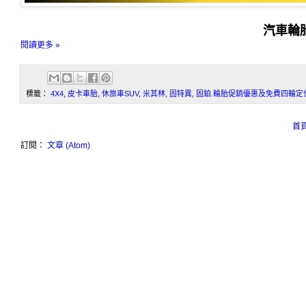
汽車輪
閱讀更多 »
標籤：
4X4
,
皮卡車胎
,
休旅車SUV
,
米其林
,
固特異
,
固鉑.輪胎促銷優惠及免費四輪定
首
訂閱：
文章 (Atom)