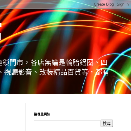
館
連鎖門市，各店無論是輪胎鋁圈、四
、視聽影音、改裝精品百貨等，都有
搜尋此網誌