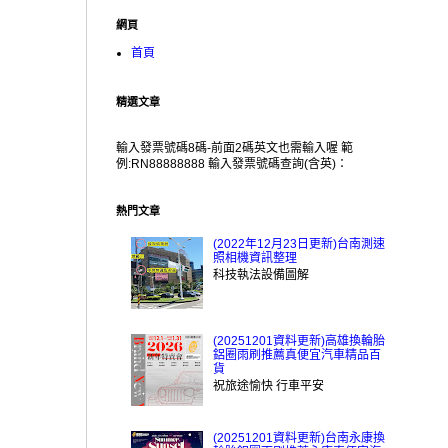
網頁
首頁
精選文章
輸入發票號碼8碼-前面2碼英文也需輸入喔 範
例:RN88888888 輸入發票號碼查詢(含英)：
熱門文章
(2022年12月23日更新)台南測速
照相機資訊整理
科技執法設備圖解
(20251201資料更新)高雄換輪胎
鋁圈雨刷推薦真便宜汽車精品百
貨
祝旅途愉快 行車平安
(20251201資料更新)台南永康換