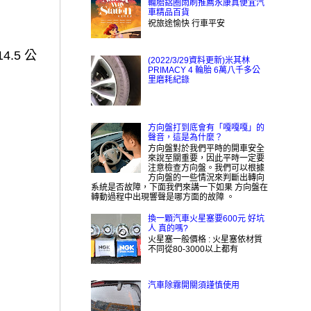
輪胎鋁圈雨刷推薦永康真便宜汽
車精品百貨
祝旅途愉快 行車平安
4.5 公
(2022/3/29資料更新)米其林
PRIMACY 4 輪胎 6萬八千多公
里磨耗紀錄
方向盤打到底會有「嘎嘎嘎」的
聲音，這是為什麼？
方向盤對於我們平時的開車安全
來說至關重要，因此平時一定要
注意檢查方向盤。我們可以根據
方向盤的一些情況來判斷出轉向
系統是否故障，下面我們來講一下如果 方向盤在
轉動過程中出現響聲是哪方面的故障 。
換一顆汽車火星塞要600元 好坑
人 真的嗎?
火星塞一般價格 : 火星塞依材質
不同從80-3000以上都有
汽車除霧開關須謹慎使用