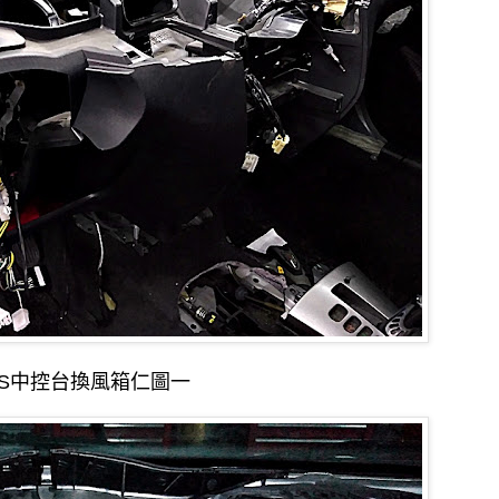
OS中控台換風箱仁圖一