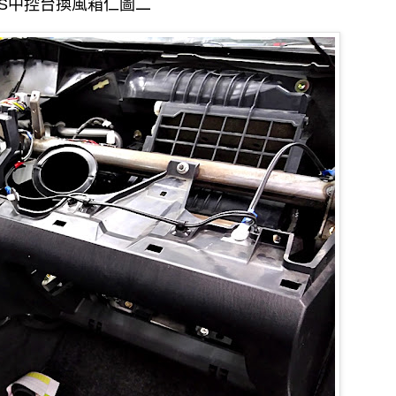
S
中控台換風箱仁圖二