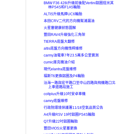
BMW F36 428i升級前後配Vertini鋁圈搭米其
林PS4S和F1A5輪胎
ALTIS升級馬牌UC6輪胎
本田CRV二代的方向機幫浦漏油
火星塞健康狀態圖解
豐田RAV4升級強化三角架
TIERRA底盤大翻修
altis底盤方向機惰桿維修
carmy油電車7年23.5萬多公里實測
cumic庫克機油介紹
現代elantra底盤維修
福斯T6更換鋁圈及P4輪胎
沿海一路與宏平路口至中山四路與飛機路口北
上車道路段施工
coltplus升級10吋安卓車機
camry底盤維修
行政院環境保護署11/18空氣品質公告
A4升級RSV 19吋鋁圈PS4S輪胎
Q7升級22吋鋁圈輪胎
豐田VIOS火星塞更換