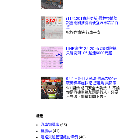
(1141201資料更新)雲林換輪胎
鋁圈雨刷推薦真便宜汽車精品百
貨
祝旅途愉快 行車平安
LINE瘋傳12月20日起國道限速
只能開到105 超速6000元起
9月1日路口大執法 最高7200元
取締標準趕快記 您違規 爽國庫
9/1 開始 路口安全大執法 ！ 不論
你是汽機車駕駛還是行人，只要
不守法，罰單就開下去。
標籤
汽車知識家
(63)
輪胎季
(41)
道路交通管理處罰條例
(40)