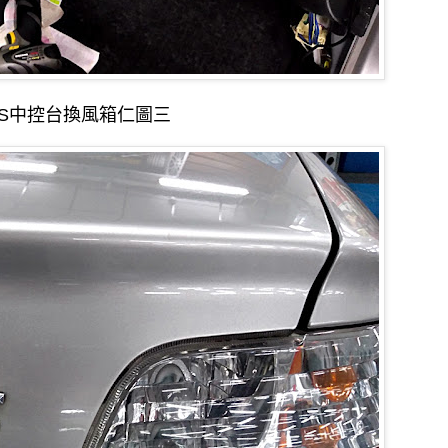
OS中控台換風箱仁圖三