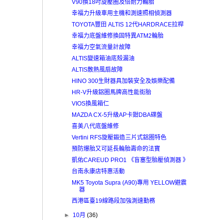
V90換18吋旋壓圈及倍耐力輪胎
幸福力升級車用主機和測速照相偵測器
TOYOTA豐田 ALTIS 12代HARDRACE拉桿
幸福力底盤維修換固特異ATM2輪胎
幸福力空氣流量計故障
ALTIS變速箱油底殼漏油
ALTIS散熱風扇故障
HINO 300生財器具加裝安全及娛樂配備
HR-V升級鋁圈馬牌高性能街胎
VIOS換風箱仁
MAZDA CX-5升級AP卡鉗DBA碟盤
喜美八代底盤維修
Vertini RFS旋壓鍛造三片式鋁圈特色
預防爆胎又可延長輪胎壽命的法寶
凱佑CAREUD PRO1 《盲塞型胎壓偵測器 》
台南永康店特惠活動
MK5 Toyota Supra (A90)專用 YELLOW避震
器
西港區臺19線路段加強測速勤務
►
10月
(36)