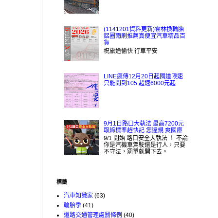
(1141201資料更新)雲林換輪胎
鋁圈雨刷推薦真便宜汽車精品百
貨
祝旅途愉快 行車平安
LINE瘋傳12月20日起國道限速
只能開到105 超速6000元起
9月1日路口大執法 最高7200元
取締標準趕快記 您違規 爽國庫
9/1 開始 路口安全大執法 ！ 不論
你是汽機車駕駛還是行人，只要
不守法，罰單就開下去。
標籤
汽車知識家
(63)
輪胎季
(41)
道路交通管理處罰條例
(40)