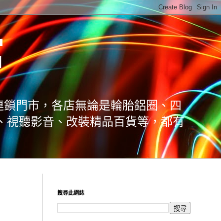
館
連鎖門市，各店無論是輪胎鋁圈、四
、視聽影音、改裝精品百貨等，都有
搜尋此網誌