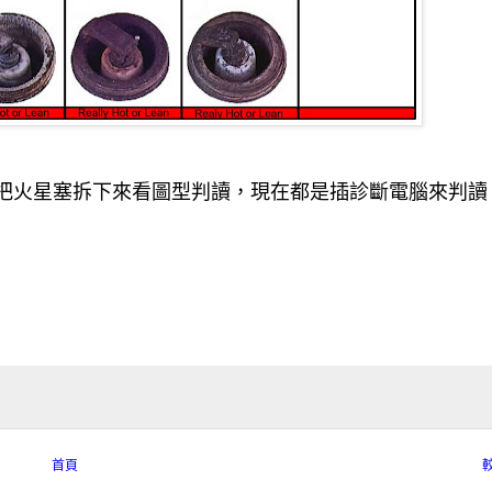
把火星塞拆下來
看圖型
判讀，現在都是插診斷電腦來判讀
首頁