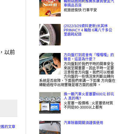
輪胎鋁圈雨刷推薦永康真便宜汽
車精品百貨
祝旅途愉快 行車平安
(2022/3/29資料更新)米其林
PRIMACY 4 輪胎 6萬八千多公
里磨耗紀錄
，以前
方向盤打到底會有「嘎嘎嘎」的
聲音，這是為什麼？
方向盤對於我們平時的開車安全
來說至關重要，因此平時一定要
注意檢查方向盤。我們可以根據
方向盤的一些情況來判斷出轉向
系統是否故障，下面我們來講一下如果 方向盤在
轉動過程中出現響聲是哪方面的故障 。
換一顆汽車火星塞要600元 好坑
人 真的嗎?
火星塞一般價格 : 火星塞依材質
不同從80-3000以上都有
汽車除霧開關須謹慎使用
較舊的文章