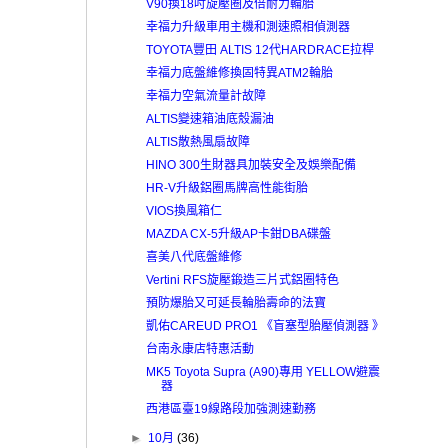
V90換18吋旋壓圈及倍耐力輪胎
幸福力升級車用主機和測速照相偵測器
TOYOTA豐田 ALTIS 12代HARDRACE拉桿
幸福力底盤維修換固特異ATM2輪胎
幸福力空氣流量計故障
ALTIS變速箱油底殼漏油
ALTIS散熱風扇故障
HINO 300生財器具加裝安全及娛樂配備
HR-V升級鋁圈馬牌高性能街胎
VIOS換風箱仁
MAZDA CX-5升級AP卡鉗DBA碟盤
喜美八代底盤維修
Vertini RFS旋壓鍛造三片式鋁圈特色
預防爆胎又可延長輪胎壽命的法寶
凱佑CAREUD PRO1 《盲塞型胎壓偵測器 》
台南永康店特惠活動
MK5 Toyota Supra (A90)專用 YELLOW避震
器
西港區臺19線路段加強測速勤務
►
10月
(36)