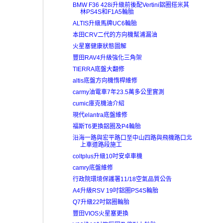
BMW F36 428i升級前後配Vertini鋁圈搭米其
林PS4S和F1A5輪胎
ALTIS升級馬牌UC6輪胎
本田CRV二代的方向機幫浦漏油
火星塞健康狀態圖解
豐田RAV4升級強化三角架
TIERRA底盤大翻修
altis底盤方向機惰桿維修
carmy油電車7年23.5萬多公里實測
cumic庫克機油介紹
現代elantra底盤維修
福斯T6更換鋁圈及P4輪胎
沿海一路與宏平路口至中山四路與飛機路口北
上車道路段施工
coltplus升級10吋安卓車機
camry底盤維修
行政院環境保護署11/18空氣品質公告
A4升級RSV 19吋鋁圈PS4S輪胎
Q7升級22吋鋁圈輪胎
豐田VIOS火星塞更換