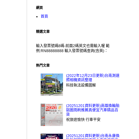
網頁
首頁
精選文章
輸入發票號碼8碼-前面2碼英文也需輸入喔 範
例:RN88888888 輸入發票號碼查詢(含英)：
熱門文章
(2022年12月23日更新)台南測速
照相機資訊整理
科技執法設備圖解
(20251201資料更新)高雄換輪胎
鋁圈雨刷推薦真便宜汽車精品百
貨
祝旅途愉快 行車平安
(20251201資料更新)台南永康換