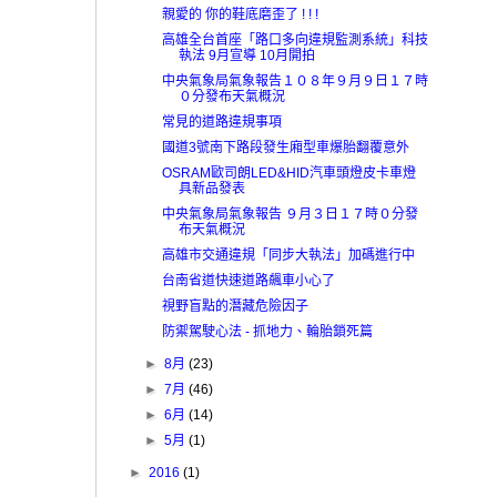
親愛的 你的鞋底磨歪了 ! ! !
高雄全台首座「路口多向違規監測系統」科技
執法 9月宣導 10月開拍
中央氣象局氣象報告１０８年９月９日１７時
０分發布天氣概況
常見的道路違規事項
國道3號南下路段發生廂型車爆胎翻覆意外
OSRAM歐司朗LED&HID汽車頭燈皮卡車燈
具新品發表
中央氣象局氣象報告 ９月３日１７時０分發
布天氣概況
高雄市交通違規「同步大執法」加碼進行中
台南省道快速道路飆車小心了
視野盲點的潛藏危險因子
防禦駕駛心法 - 抓地力、輪胎鎖死篇
►
8月
(23)
►
7月
(46)
►
6月
(14)
►
5月
(1)
►
2016
(1)