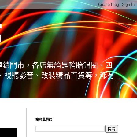
館
連鎖門市，各店無論是輪胎鋁圈、四
、視聽影音、改裝精品百貨等，都有
搜尋此網誌