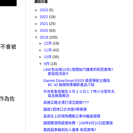
網誌存檔
►
2023
(5)
►
2022
(18)
►
2021
(25)
►
2020
(83)
▼
2019
(200)
►
12月
(19)
才不會被
►
11月
(42)
►
10月
(36)
▼
9月
(19)
LINE有出現10月1號開始汽機車的新罰責嗎?
那是假消息!!!
Garmin DriveSmart 65\55 衛星導航主機及
BC 40 無線倒車顯影產品介紹
中央氣象局報告９月２０日１７時０分發布天
氣及颱風概況
作為佐
高速公路水漂打滑怎麼辦???
國道1號林口交流道9車連撞
高高在上的視角體驗公車內輪差面積
國道散落物處理收費，108年9月16日起實施
路肩超車嚇到別人撞車 有罰責嗎?