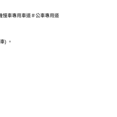
機慢車專用車道
＃
公車專用道
) 。