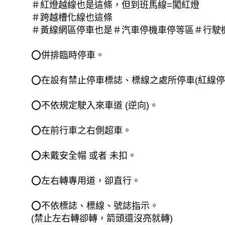
＃紅燈越線也是這條，但到班馬線=闖紅燈
＃跨越槽化線也這條
＃黃線網區停車也是
＃
汽車停機車停等區
＃
行駛
⭕併排臨時停車。
⭕在設有禁止停車標誌、標線之處所停車(紅線停車
⭕不依規定駛入來車道 (逆向)。
⭕在前行車之右側超車。
⭕未戴安全帽 或者 未扣。
⭕左右轉專用道，卻直行。
⭕不依標誌、標線、號誌指示。
(禁止左右轉卻轉，箭頭還沒亮就轉)