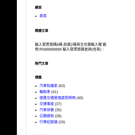
網頁
首頁
精選文章
輸入發票號碼8碼-前面2碼英文也需輸入喔 範
例:RN88888888 輸入發票號碼查詢(含英)：
熱門文章
標籤
汽車知識家
(63)
輪胎季
(41)
道路交通管理處罰條例
(40)
交通事故
(37)
汽車保養
(35)
公路總局
(28)
行車紀錄器
(24)