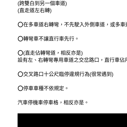
(跨雙白到另一個車道)
(直走道左右轉)
⭕在多車道右轉彎，不先駛入外側車道，或多車
⭕轉彎車不讓直行車先行。
⭕(直走佔轉彎道，相反亦是)
設有左、右轉彎專用車道之交岔路口，直行車佔
⭕交叉路口十公尺臨停違規行為(很常遇到)
⭕停車車種不依規定。
汽車停機車停車格，相反亦是。