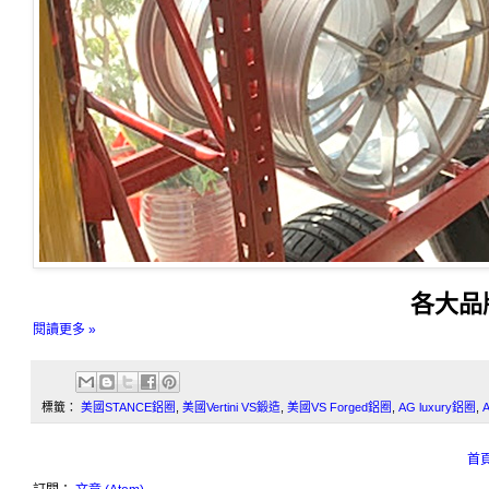
各大品
閱讀更多 »
標籤：
美國STANCE鋁圈
,
美國Vertini VS鍛造
,
美國VS Forged鋁圈
,
AG luxury鋁圈
,
首