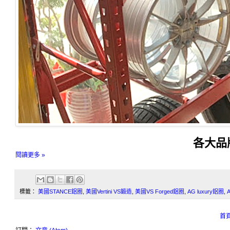
各大品
閱讀更多 »
標籤：
美國STANCE鋁圈
,
美國Vertini VS鍛造
,
美國VS Forged鋁圈
,
AG luxury鋁圈
,
首