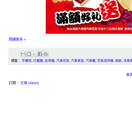
閱讀更多 »
標籤：
手機架
,
打蠟機
,
皮革蠟
,
汽車百貨
,
汽車美容
,
汽車蠟
,
空氣清淨機
,
雨刷
,
洗車
首
訂閱：
文章 (Atom)