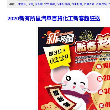
標籤：
手機架
,
卡鉗
,
皮革蠟
,
安卓車機
,
行車紀錄器
,
汽車打蠟
,
汽車百貨
,
汽車改裝
,
2020新有所鼠汽車百貨化工新春超狂送