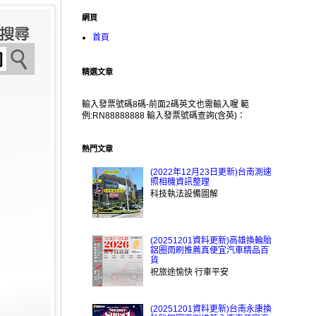
網頁
首頁
精選文章
輸入發票號碼8碼-前面2碼英文也需輸入喔 範
例:RN88888888 輸入發票號碼查詢(含英)：
熱門文章
(2022年12月23日更新)台南測速
照相機資訊整理
科技執法設備圖解
(20251201資料更新)高雄換輪胎
鋁圈雨刷推薦真便宜汽車精品百
貨
祝旅途愉快 行車平安
(20251201資料更新)台南永康換