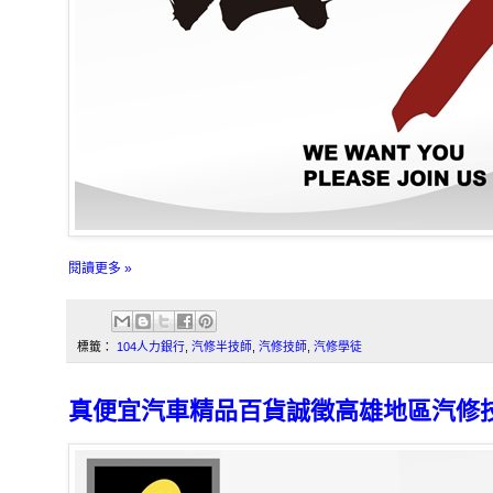
閱讀更多 »
標籤：
104人力銀行
,
汽修半技師
,
汽修技師
,
汽修學徒
真便宜汽車精品百貨誠徵高雄地區汽修