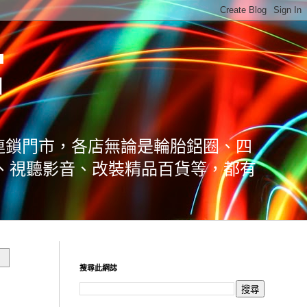
館
連鎖門市，各店無論是輪胎鋁圈、四
、視聽影音、改裝精品百貨等，都有
搜尋此網誌