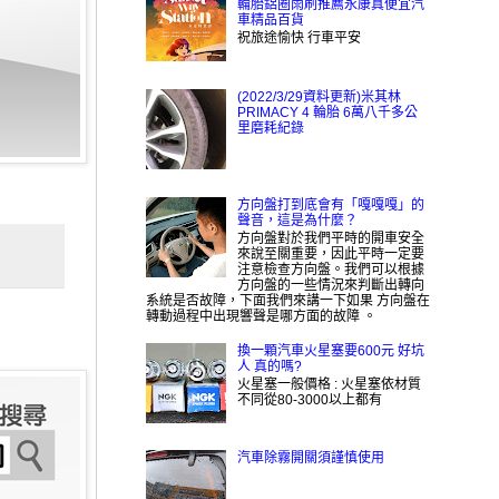
輪胎鋁圈雨刷推薦永康真便宜汽
車精品百貨
祝旅途愉快 行車平安
(2022/3/29資料更新)米其林
PRIMACY 4 輪胎 6萬八千多公
里磨耗紀錄
方向盤打到底會有「嘎嘎嘎」的
聲音，這是為什麼？
方向盤對於我們平時的開車安全
來說至關重要，因此平時一定要
注意檢查方向盤。我們可以根據
方向盤的一些情況來判斷出轉向
系統是否故障，下面我們來講一下如果 方向盤在
轉動過程中出現響聲是哪方面的故障 。
換一顆汽車火星塞要600元 好坑
人 真的嗎?
火星塞一般價格 : 火星塞依材質
不同從80-3000以上都有
汽車除霧開關須謹慎使用