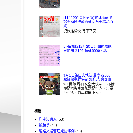
(1141201資料更新)雲林換輪胎
鋁圈雨刷推薦真便宜汽車精品百
貨
祝旅途愉快 行車平安
LINE瘋傳12月20日起國道限速
只能開到105 超速6000元起
9月1日路口大執法 最高7200元
取締標準趕快記 您違規 爽國庫
9/1 開始 路口安全大執法 ！ 不論
你是汽機車駕駛還是行人，只要
不守法，罰單就開下去。
標籤
汽車知識家
(63)
輪胎季
(41)
道路交通管理處罰條例
(40)