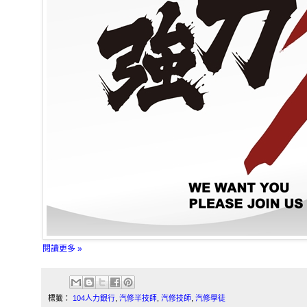
閱讀更多 »
標籤：
104人力銀行
,
汽修半技師
,
汽修技師
,
汽修學徒