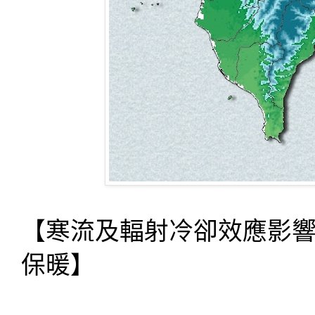
【寒流及輻射冷卻效應影
保暖】