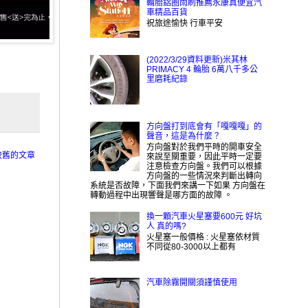
輪胎鋁圈雨刷推薦永康真便宜汽
車精品百貨
祝旅途愉快 行車平安
(2022/3/29資料更新)米其林
PRIMACY 4 輪胎 6萬八千多公
里磨耗紀錄
方向盤打到底會有「嘎嘎嘎」的
聲音，這是為什麼？
方向盤對於我們平時的開車安全
較舊的文章
來說至關重要，因此平時一定要
注意檢查方向盤。我們可以根據
方向盤的一些情況來判斷出轉向
系統是否故障，下面我們來講一下如果 方向盤在
轉動過程中出現響聲是哪方面的故障 。
換一顆汽車火星塞要600元 好坑
人 真的嗎?
火星塞一般價格 : 火星塞依材質
不同從80-3000以上都有
汽車除霧開關須謹慎使用