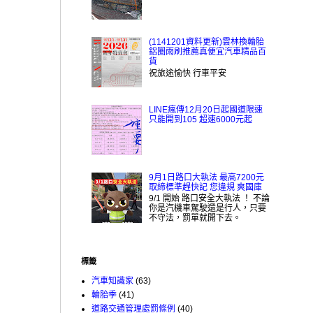
(1141201資料更新)雲林換輪胎
鋁圈雨刷推薦真便宜汽車精品百
貨
祝旅途愉快 行車平安
LINE瘋傳12月20日起國道限速
只能開到105 超速6000元起
9月1日路口大執法 最高7200元
取締標準趕快記 您違規 爽國庫
9/1 開始 路口安全大執法 ！ 不論
你是汽機車駕駛還是行人，只要
不守法，罰單就開下去。
標籤
汽車知識家
(63)
輪胎季
(41)
道路交通管理處罰條例
(40)