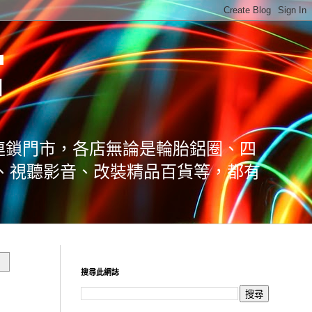
館
連鎖門市，各店無論是輪胎鋁圈、四
、視聽影音、改裝精品百貨等，都有
搜尋此網誌