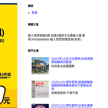
網頁
首頁
精選文章
輸入發票號碼8碼-前面2碼英文也需輸入喔 範
例:RN88888888 輸入發票號碼查詢(含英)：
熱門文章
(2022年12月23日更新)台南測速
照相機資訊整理
科技執法設備圖解
(20251201資料更新)高雄換輪胎
鋁圈雨刷推薦真便宜汽車精品百
貨
祝旅途愉快 行車平安
(20251201資料更新)台南永康換