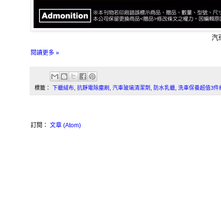
汽
閱讀更多 »
標籤：
下蠟絨布
,
抗靜電除塵刷
,
汽車玻璃清潔劑
,
防水乳蠟
,
洗車保養超值3件
訂閱：
文章 (Atom)