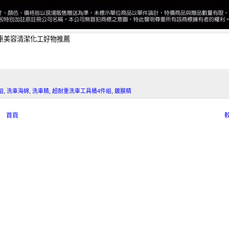
車美容清潔化工好物推薦
組
,
洗車海綿
,
洗車精
,
超耐重洗車工具桶4件組
,
鍍膜精
首頁